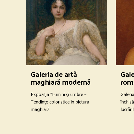
Galeria de artă
Gale
maghiară modernă
rom
Expoziţia "Lumini şi umbre –
Galeri
Tendinţe coloristice în pictura
închis
maghiară…
lucrări