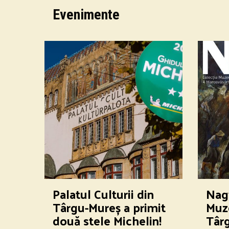
Evenimente
Palatul Culturii din
Nagy
Târgu-Mureș a primit
Muze
două stele Michelin!
Târ