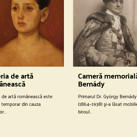
ria de artă
Cameră memorial
ânească
Bernády
a de artă românească este
Primarul Dr. György Bernády
ă temporar din cauza
(1864–1938) şi-a lăsat mobilie
lor…
biroul…