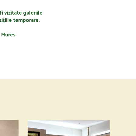
fi vizitate galeriile
ițiile temporare.
u Mures