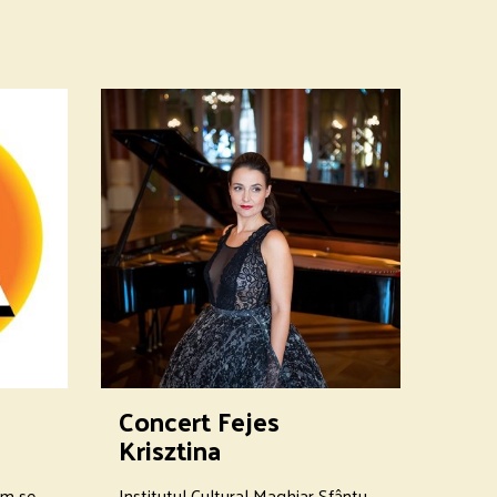
Concert Fejes
Krisztina
lm se
Institutul Cultural Maghiar Sfântu