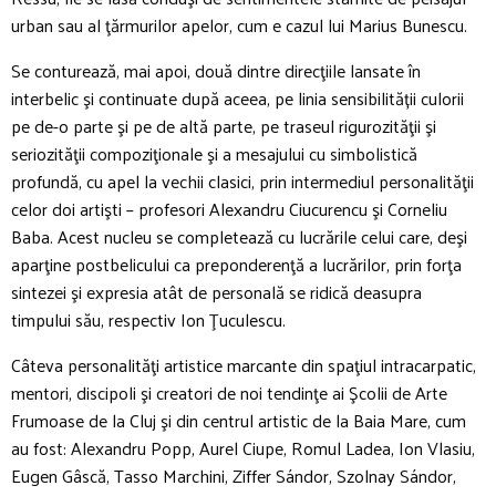
urban sau al ţărmurilor apelor, cum e cazul lui Marius Bunescu.
Se conturează, mai apoi, două dintre direcţiile lansate în
interbelic şi continuate după aceea, pe linia sensibilității culorii
pe de-o parte şi pe de altă parte, pe traseul rigurozităţii şi
seriozităţii compoziţionale şi a mesajului cu simbolistică
profundă, cu apel la vechii clasici, prin intermediul personalităţii
celor doi artişti – profesori Alexandru Ciucurencu şi Corneliu
Baba. Acest nucleu se completează cu lucrările celui care, deşi
aparţine postbelicului ca preponderenţă a lucrărilor, prin forţa
sintezei şi expresia atât de personală se ridică deasupra
timpului său, respectiv Ion Ţuculescu.
Câteva personalităţi artistice marcante din spaţiul intracarpatic,
mentori, discipoli şi creatori de noi tendinţe ai Şcolii de Arte
Frumoase de la Cluj şi din centrul artistic de la Baia Mare, cum
au fost: Alexandru Popp, Aurel Ciupe, Romul Ladea, Ion Vlasiu,
Eugen Gâscă, Tasso Marchini, Ziffer Sándor, Szolnay Sándor,