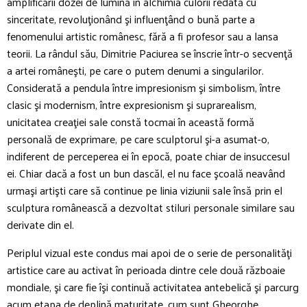
amplificării dozei de lumină în alchimia culorii redată cu
sinceritate, revoluţionând şi influenţând o bună parte a
fenomenului artistic românesc, fără a fi profesor sau a lansa
teorii. La rândul său, Dimitrie Paciurea se înscrie într-o secvenţă
a artei româneşti, pe care o putem denumi a singularilor.
Considerată a pendula între impresionism şi simbolism, între
clasic şi modernism, între expresionism şi suprarealism,
unicitatea creaţiei sale constă tocmai în această formă
personală de exprimare, pe care sculptorul şi-a asumat-o,
indiferent de perceperea ei în epocă, poate chiar de insuccesul
ei. Chiar dacă a fost un bun dascăl, el nu face şcoală neavând
urmaşi artişti care să continue pe linia viziunii sale însă prin el
sculptura românească a dezvoltat stiluri personale similare sau
derivate din el.
Periplul vizual este condus mai apoi de o serie de personalităţi
artistice care au activat în perioada dintre cele două războaie
mondiale, şi care fie îşi continuă activitatea antebelică şi parcurg
acum etapa de deplină maturitate, cum sunt Gheorghe