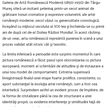
Galeria de Artă Românească Modernă (1850-1950) din Târgu-
Mureş oferă un incitant pelerinaj printr-un secol animat de
grăitoare tonuri cromatice şi expresive volumetrii, ale artei
româneşti moderne, secol văzut cu generozitate cronologică,
începând cu mijlocul secolului al XIX-lea şi încheindu-se cu primii
ani de după cel de-al Doilea Război Mondial. În acest răstimp
de un veac, arta românească reprezintă punerea în scenă a unui
proces validat atât istoric cât şi teoretic.
La limita inferioară a perioadei este surprins momentul în care
pictura românească a făcut pasul spre sincronizarea cu pictura
europeană, moment al schimbării de atitudine şi de instaurare a
unui nou model de comportament. Extrema superioară
înregistrează finalul unei etape foarte prolifice, consistente, cu
aport substanţial la evoluţia artei româneşti, cum a fost cea
interbelică. Surprindem astfel un evident proces de împlinire, de
la forma de cristalizare până la cea de structurare a unei
identităţi proprii, cu evidente interferenţe şi similitudini faţă de