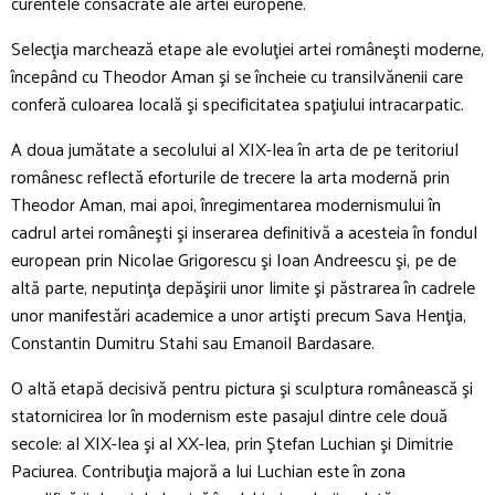
curentele consacrate ale artei europene.
Selecţia marchează etape ale evoluţiei artei româneşti moderne,
începând cu Theodor Aman şi se încheie cu transilvănenii care
conferă culoarea locală şi specificitatea spaţiului intracarpatic.
A doua jumătate a secolului al XIX-lea în arta de pe teritoriul
românesc reflectă eforturile de trecere la arta modernă prin
Theodor Aman, mai apoi, înregimentarea modernismului în
cadrul artei româneşti şi inserarea definitivă a acesteia în fondul
european prin Nicolae Grigorescu şi Ioan Andreescu şi, pe de
altă parte, neputinţa depăşirii unor limite şi păstrarea în cadrele
unor manifestări academice a unor artişti precum Sava Henţia,
Constantin Dumitru Stahi sau Emanoil Bardasare.
O altă etapă decisivă pentru pictura şi sculptura românească şi
statornicirea lor în modernism este pasajul dintre cele două
secole: al XIX-lea şi al XX-lea, prin Ştefan Luchian şi Dimitrie
Paciurea. Contribuţia majoră a lui Luchian este în zona