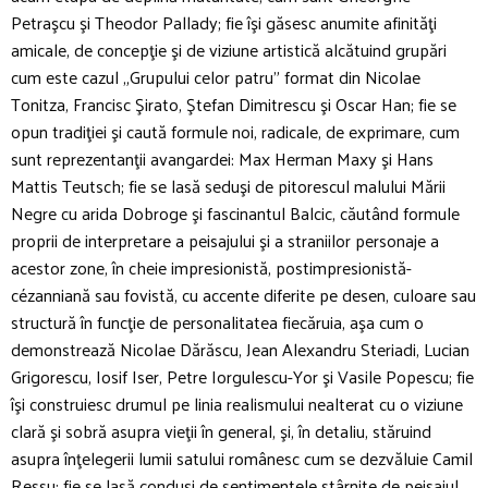
Petraşcu şi Theodor Pallady; fie îşi găsesc anumite afinităţi
amicale, de concepţie şi de viziune artistică alcătuind grupări
cum este cazul „Grupului celor patru” format din Nicolae
Tonitza, Francisc Şirato, Ştefan Dimitrescu şi Oscar Han; fie se
opun tradiţiei şi caută formule noi, radicale, de exprimare, cum
sunt reprezentanţii avangardei: Max Herman Maxy şi Hans
Mattis Teutsch; fie se lasă seduşi de pitorescul malului Mării
Negre cu arida Dobroge şi fascinantul Balcic, căutând formule
proprii de interpretare a peisajului şi a straniilor personaje a
acestor zone, în cheie impresionistă, postimpresionistă-
cézanniană sau fovistă, cu accente diferite pe desen, culoare sau
structură în funcţie de personalitatea fiecăruia, aşa cum o
demonstrează Nicolae Dărăscu, Jean Alexandru Steriadi, Lucian
Grigorescu, Iosif Iser, Petre Iorgulescu-Yor şi Vasile Popescu; fie
îşi construiesc drumul pe linia realismului nealterat cu o viziune
clară şi sobră asupra vieţii în general, şi, în detaliu, stăruind
asupra înţelegerii lumii satului românesc cum se dezvăluie Camil
Ressu; fie se lasă conduşi de sentimentele stârnite de peisajul