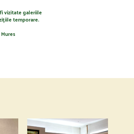
fi vizitate galeriile
ițiile temporare.
u Mures