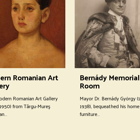
ern Romanian Art
Bernády Memorial
ery
Room
dern Romanian Art Gallery
Mayor Dr. Bernády György (
1950) from Târgu-Mureş
1938), bequeathed his home 
 an…
furniture…