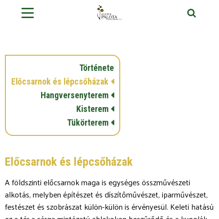
Története
Előcsarnok és lépcsőházak
Hangversenyterem
Kisterem
Tükörterem
Előcsarnok és lépcsőházak
A földszinti előcsarnok maga is egységes összművészeti
alkotás, melyben építészet és díszítőművészet, iparművészet,
festészet és szobrászat külön-külön is érvényesül. Keleti hatású
ez a tér a sárga mintázatú ablakokon beszűrődő és a kupolák