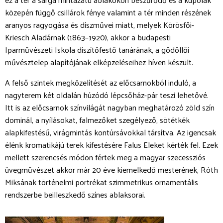
közepén függő csillárok fénye valamint a tér minden részének
aranyos ragyogása és díszművei miatt, melyek Körösfői-
Kriesch Aladárnak (1863–1920), akkor a budapesti
Iparművészeti Iskola díszítőfestő tanárának, a gödöllői
művésztelep alapítójának elképzeléseihez híven készült.
A felső szintek megközelítését az előcsarnokból induló, a
nagyterem két oldalán húzódó lépcsőház-pár teszi lehetővé.
Itt is az előcsarnok színvilágát nagyban meghatározó zöld szín
dominál, a nyílásokat, falmezőket szegélyező, sötétkék
alapkifestésű, virágmintás kontúrsávokkal társítva. Az igencsak
élénk kromatikájú terek kifestésére Falus Eleket kérték fel. Ezek
mellett szerencsés módon fértek meg a magyar szecessziós
üvegművészet akkor már 20 éve kiemelkedő mesterének, Róth
Miksának történelmi portrékat szimmetrikus ornamentális
rendszerbe beilleszkedő színes ablaksorai.