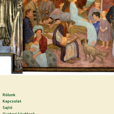
Rólunk
Kapcsolat
Sajtó
Gyakori kérdések