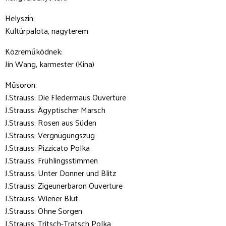
Helyszín:
Kultúrpalota, nagyterem
Közreműködnek:
Jin Wang, karmester (Kína)
Műsoron:
J.Strauss: Die Fledermaus Ouverture
J.Strauss: Ägyptischer Marsch
J.Strauss: Rosen aus Süden
J.Strauss: Vergnügungszug
J.Strauss: Pizzicato Polka
J.Strauss: Frühlingsstimmen
J.Strauss: Unter Donner und Blitz
J.Strauss: Zigeunerbaron Ouverture
J.Strauss: Wiener Blut
J.Strauss: Ohne Sorgen
J.Strauss: Tritsch-Tratsch Polka