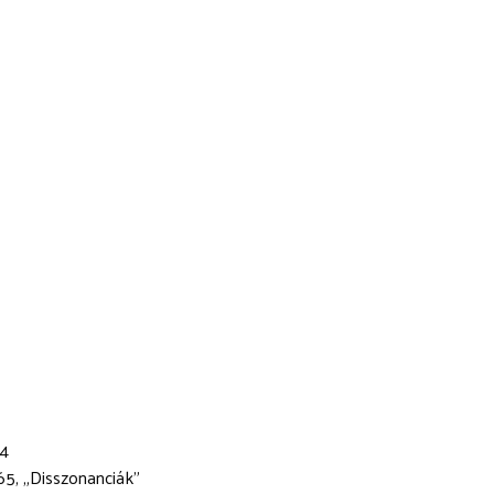
.4
5, „Disszonanciák”