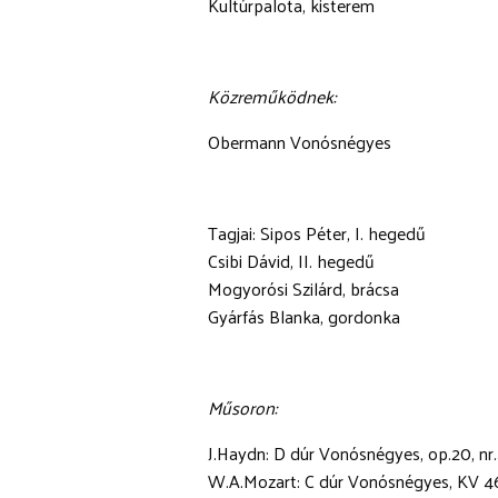
Kultúrpalota, kisterem
Közreműködnek:
Obermann Vonósnégyes
Tagjai: Sipos Péter, I. hegedű
Csibi Dávid, II. hegedű
Mogyorósi Szilárd, brácsa
Gyárfás Blanka, gordonka
Műsoron:
J.Haydn: D dúr Vonósnégyes, op.20, nr
W.A.Mozart: C dúr Vonósnégyes, KV 46